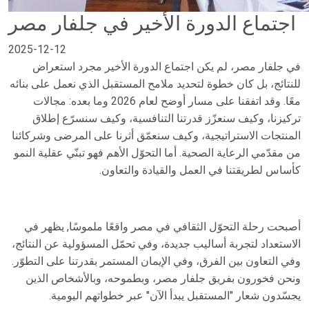
اجتماع الدورة الأخير في جلفار مصر
2025-12-12
في جلفار مصر، لم يكن اجتماع الدورة الأخير مجرد استعراض
للنتائج، بل كان خطوة لتحديد ملامح المستقبل الذي نعمل على بنائه
معًا. وقد اتفقنا على مسار أوضح لعام 2026 وما بعده: مجالات
تركيزنا، وكيف سنعزّز قدرتنا التنافسية، وكيف سنسرّع إطلاق
المنتجات الاستراتيجية، وكيف سنعمّق أثرنا على المرضى وشركائنا
من مقدّمي الرعاية الصحية. أما التحوّل الأهم فهو تبنّي عقلية النمو
كأساس لطريقتنا في العمل والقيادة والتعاون.
أصبحت رحلة التحوّل الثقافي في مصر واقعًا ملموسًا, يظهر في
الاستعداد لتجربة أساليب جديدة، وفي تحمّل المسؤولية عن النتائج،
وفي التعاون بين الفرق، وفي الإيمان المستمر بقدرتنا على التطوّر.
ونحن فخورون بفريق جلفار مصر، وبطموحه، وبالأشخاص الذين
يجسّدون شعار "المستقبل يبدأ الآن" عبر خطواتهم اليومية.