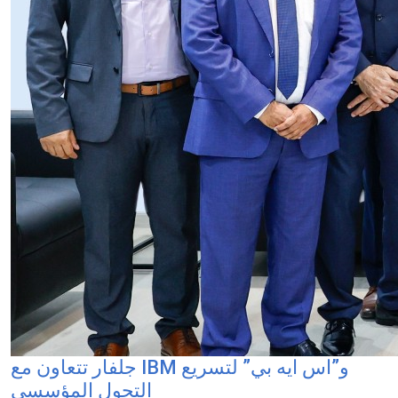
جلفار تتعاون مع IBM و”اس ايه بي” لتسريع
التحول المؤسسي