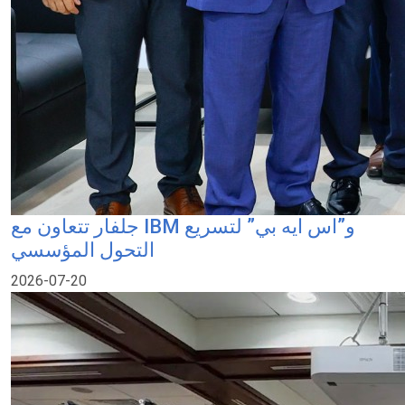
جلفار تتعاون مع IBM و”اس ايه بي” لتسريع
التحول المؤسسي
2026-07-20