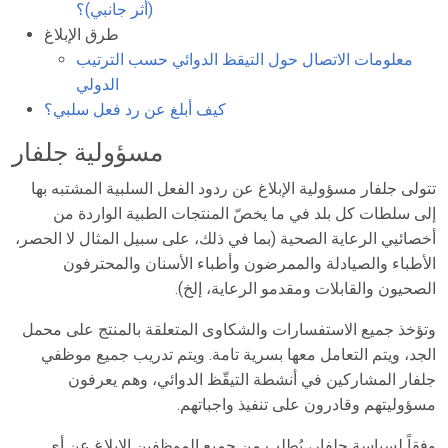
(أثر جانبي)؟
طرق الإبلاغ
معلومات الاتصال حول التيقظ الدوائي حسب الترتيب
الدولي
كيف أبلغ عن رد فعل سلبي؟
مسؤولية جلفار
تتولى جلفار مسؤولية الإبلاغ عن ردود الفعل السلبية المشتبه بها
إلى سلطات كل بلد في ما يخصّ المنتجات الطبية الواردة من
أخصائيي الرعاية الصحية (بما في ذلك، على سبيل المثال لا الحصر،
الأطباء والصيادلة والممرضون وأطباء الأسنان والمحترفون
الصحيون والقابلات ومقدمو الرعاية، إلخ)
.
وتؤخذ جميع الاستفسارات والشكاوى المتعلقة بالمنتج على محمل
الجد، ويتم التعامل معها بسرية تامة. ويتم تدريب جميع موظفي
جلفار المشاركين في أنشطة التيقّظ الدوائي، وهم يعرفون
مسؤوليتهم وقادرون على تنفيذ واجباتهم
.
وفقاً لسياسة جلفار، يُطلب من جميع الموظفين الإبلاغ عن أي