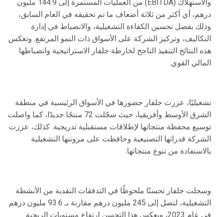
والاستهلاك (
EBITDA
) من العمليات المستمرة إلى 144.9 مليون
درهم، أي أكثر من ثلاثة أضعاف ما تم تحقيقه في العام السابق،
وذلك بفضل تحسين الكفاءة التشغيلية، والانضباط في إدارة
التكاليف، وتركيز الشركة على الأسواق ذات النمو المرتفع. وتعكس
هذه النتائج التنفيذ الناجح لخارطة جلفار الاستراتيجية وانضباطها
المالي القوي.
تشغيليًا، عززت جلفار حضورها في الأسواق الرئيسية في منطقة
الشرق الأوسط وأفريقيا، حيث سجّلت 72 منتجًا جديدًا، كما واصلت
توسيع محفظة منتجاتها لإطلاقات مستقبلية تدريجية. كذلك، عززت
الشركة قدراتها التصنيعية وحافظت على مرونتها التشغيلية
بالاستفادة من تنوع منتجاتها.
وسجلت جلفار تحسنًا ملحوظًا في التدفقات النقدية من الأنشطة
التشغيلية، لتصل إلى 245 مليون درهم مقارنة بـ 93.6 مليون درهم
في عام 2023، ويعكس هذا التحسن ارتفاع مستويات الربحية