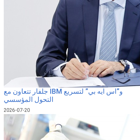
جلفار تتعاون مع IBM و”اس ايه بي” لتسريع
التحول المؤسسي
2026-07-20